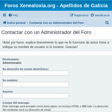
Foros Xenealoxía.org - Apellidos de Galicia
FAQ
Registrarse
Identificarse
B
Índice general
Contactar con un Administrador del Foro
u
Contactar con un Administrador del Foro
s
c
Hola! por favor, explice brevemente lo que no le funcione de estos foros e
indique su nombre de usuario si lo tuviese. Gracias!
a
r
Destinatario:
Administrador
Su dirección de correo electrónico:
Su nombre:
Asunto:
Cuerpo del mensaje:
Este mensaje será enviado como texto plano, no incluya HTML o BBCode. La dirección
del remitente será su dirección de email.