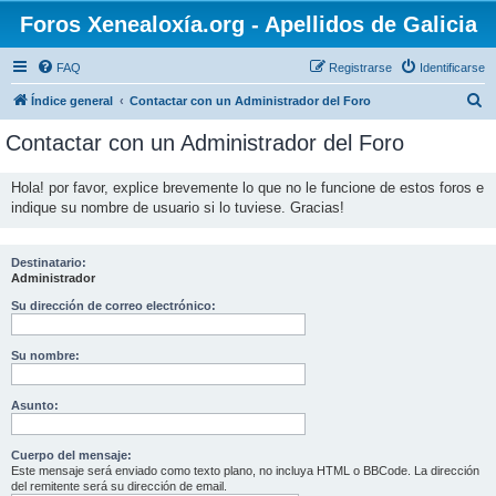
Foros Xenealoxía.org - Apellidos de Galicia
FAQ
Registrarse
Identificarse
B
Índice general
Contactar con un Administrador del Foro
u
Contactar con un Administrador del Foro
s
c
Hola! por favor, explice brevemente lo que no le funcione de estos foros e
indique su nombre de usuario si lo tuviese. Gracias!
a
r
Destinatario:
Administrador
Su dirección de correo electrónico:
Su nombre:
Asunto:
Cuerpo del mensaje:
Este mensaje será enviado como texto plano, no incluya HTML o BBCode. La dirección
del remitente será su dirección de email.