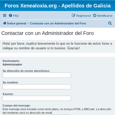
Foros Xenealoxía.org - Apellidos de Galicia
FAQ
Registrarse
Identificarse
B
Índice general
Contactar con un Administrador del Foro
u
Contactar con un Administrador del Foro
s
c
Hola! por favor, explice brevemente lo que no le funcione de estos foros e
indique su nombre de usuario si lo tuviese. Gracias!
a
r
Destinatario:
Administrador
Su dirección de correo electrónico:
Su nombre:
Asunto:
Cuerpo del mensaje:
Este mensaje será enviado como texto plano, no incluya HTML o BBCode. La dirección
del remitente será su dirección de email.