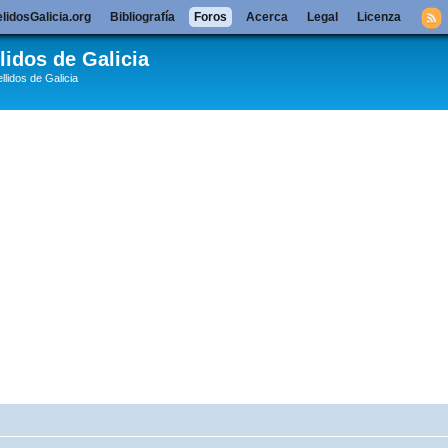
lidosGalicia.org
Bibliografía
Foros
Acerca
Legal
Licenza
lidos de Galicia
llidos de Galicia