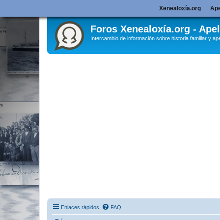
Xenealoxía.org
Ape
Foros Xenealoxía.org - Apel
Intercambio de información sobre historia familiar y ape
Enlaces rápidos
FAQ