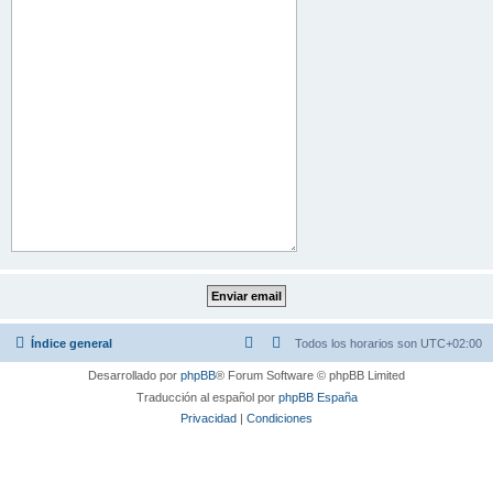
Índice general
Todos los horarios son
UTC+02:00
Desarrollado por
phpBB
® Forum Software © phpBB Limited
Traducción al español por
phpBB España
Privacidad
|
Condiciones