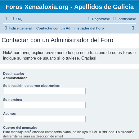
Foros Xenealoxía.org - Apellidos de Galicia
FAQ
Registrarse
Identificarse
B
Índice general
Contactar con un Administrador del Foro
u
Contactar con un Administrador del Foro
s
c
Hola! por favor, explice brevemente lo que no le funcione de estos foros e
indique su nombre de usuario si lo tuviese. Gracias!
a
r
Destinatario:
Administrador
Su dirección de correo electrónico:
Su nombre:
Asunto:
Cuerpo del mensaje:
Este mensaje será enviado como texto plano, no incluya HTML o BBCode. La dirección
del remitente será su dirección de email.