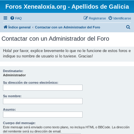
Foros Xenealoxía.org - Apellidos de Galicia
FAQ
Registrarse
Identificarse
B
Índice general
Contactar con un Administrador del Foro
u
Contactar con un Administrador del Foro
s
c
Hola! por favor, explice brevemente lo que no le funcione de estos foros e
indique su nombre de usuario si lo tuviese. Gracias!
a
r
Destinatario:
Administrador
Su dirección de correo electrónico:
Su nombre:
Asunto:
Cuerpo del mensaje:
Este mensaje será enviado como texto plano, no incluya HTML o BBCode. La dirección
del remitente será su dirección de email.