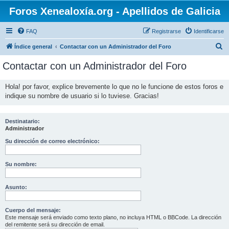
Foros Xenealoxía.org - Apellidos de Galicia
FAQ
Registrarse
Identificarse
B
Índice general
Contactar con un Administrador del Foro
u
Contactar con un Administrador del Foro
s
c
Hola! por favor, explice brevemente lo que no le funcione de estos foros e
indique su nombre de usuario si lo tuviese. Gracias!
a
r
Destinatario:
Administrador
Su dirección de correo electrónico:
Su nombre:
Asunto:
Cuerpo del mensaje:
Este mensaje será enviado como texto plano, no incluya HTML o BBCode. La dirección
del remitente será su dirección de email.