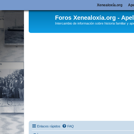
Xenealoxía.org
Ape
Foros Xenealoxía.org - Apel
Intercambio de información sobre historia familiar y ape
Enlaces rápidos
FAQ