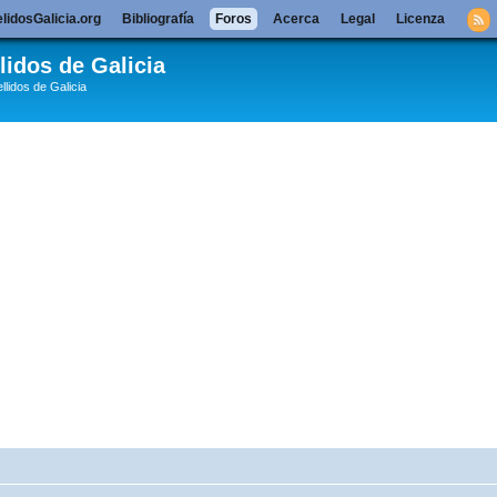
lidosGalicia.org
Bibliografía
Foros
Acerca
Legal
Licenza
lidos de Galicia
llidos de Galicia