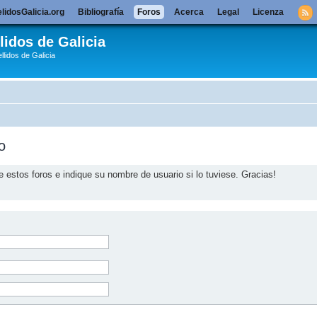
lidosGalicia.org
Bibliografía
Foros
Acerca
Legal
Licenza
lidos de Galicia
llidos de Galicia
o
e estos foros e indique su nombre de usuario si lo tuviese. Gracias!