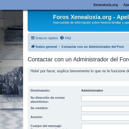
Xenealoxía.org
Ape
Foros Xenealoxía.org - Apel
Intercambio de información sobre historia familiar y ape
Enlaces rápidos
FAQ
Índice general
Contactar con un Administrador del Foro
Contactar con un Administrador del For
Hola! por favor, explice brevemente lo que no le funcione d
Destinatario:
Administrador
Su dirección de correo
electrónico:
Su nombre:
Asunto:
Cuerpo del mensaje: