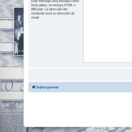
Este mensaje será enviado como
texto plano, no incluya HTML o
BBCode. La dirección del
remitente será su dirección de
email.
Índice general