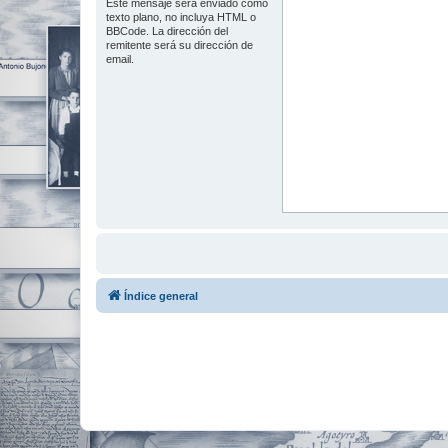
Este mensaje será enviado como
texto plano, no incluya HTML o
BBCode. La dirección del
remitente será su dirección de
email.
Índice general