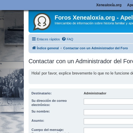
Xenealoxía.org
Ape
Foros Xenealoxía.org - Apel
Intercambio de información sobre historia familiar y ape
Enlaces rápidos
FAQ
Índice general
Contactar con un Administrador del Foro
Contactar con un Administrador del For
Hola! por favor, explice brevemente lo que no le funcione d
Destinatario:
Administrador
Su dirección de correo
electrónico:
Su nombre:
Asunto:
Cuerpo del mensaje: