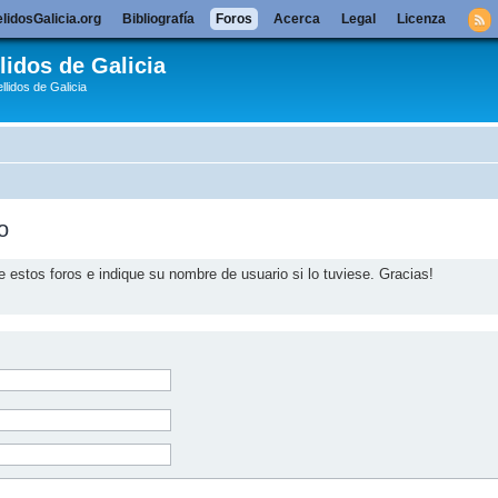
lidosGalicia.org
Bibliografía
Foros
Acerca
Legal
Licenza
lidos de Galicia
llidos de Galicia
o
e estos foros e indique su nombre de usuario si lo tuviese. Gracias!