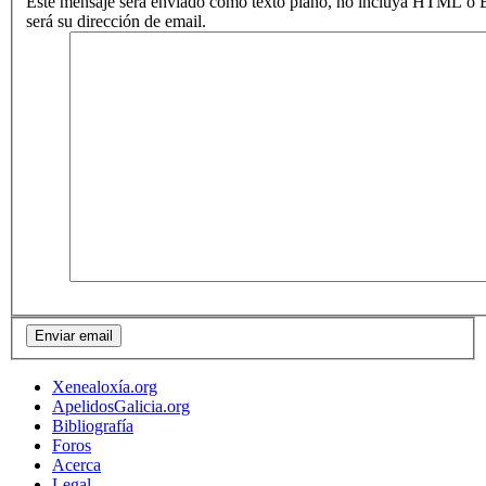
Este mensaje será enviado como texto plano, no incluya HTML o B
será su dirección de email.
Xenealoxía.org
ApelidosGalicia.org
Bibliografía
Foros
Acerca
Legal