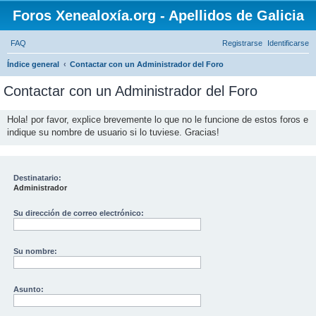
Foros Xenealoxía.org - Apellidos de Galicia
FAQ
Registrarse
Identificarse
B
Índice general
Contactar con un Administrador del Foro
u
Contactar con un Administrador del Foro
s
c
Hola! por favor, explice brevemente lo que no le funcione de estos foros e
indique su nombre de usuario si lo tuviese. Gracias!
a
r
Destinatario:
Administrador
Su dirección de correo electrónico:
Su nombre:
Asunto: