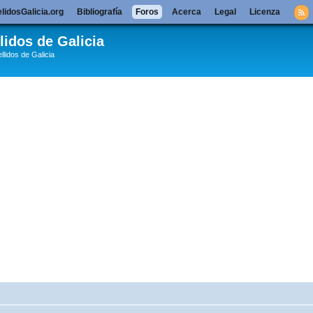
lidosGalicia.org
Bibliografía
Foros
Acerca
Legal
Licenza
lidos de Galicia
llidos de Galicia