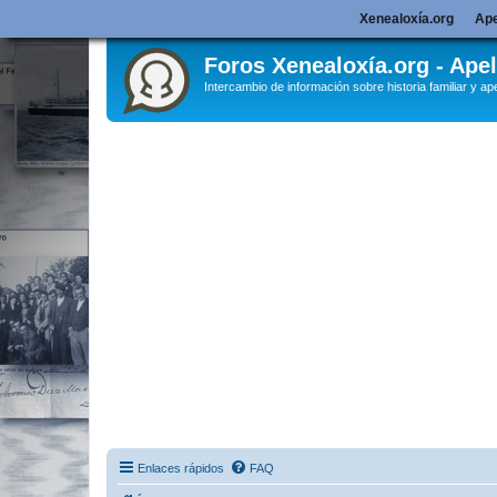
Xenealoxía.org
Ape
Foros Xenealoxía.org - Apel
Intercambio de información sobre historia familiar y ape
Enlaces rápidos
FAQ