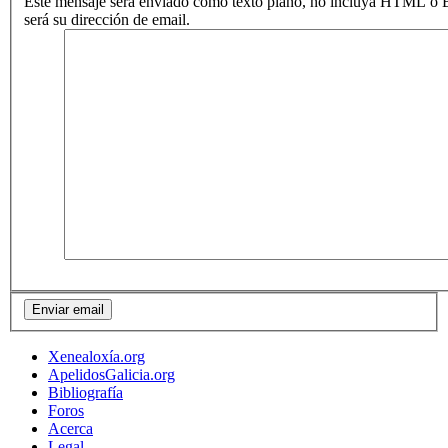
Este mensaje será enviado como texto plano, no incluya HTML o B
será su dirección de email.
Xenealoxía.org
ApelidosGalicia.org
Bibliografía
Foros
Acerca
Legal