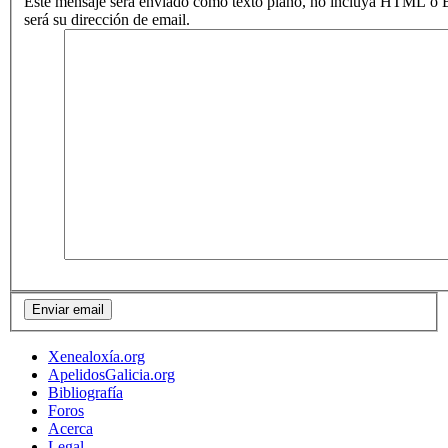
Este mensaje será enviado como texto plano, no incluya HTML o B
será su dirección de email.
Xenealoxía.org
ApelidosGalicia.org
Bibliografía
Foros
Acerca
Legal