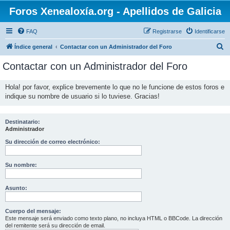
Foros Xenealoxía.org - Apellidos de Galicia
FAQ
Registrarse
Identificarse
B
Índice general
Contactar con un Administrador del Foro
u
Contactar con un Administrador del Foro
s
c
Hola! por favor, explice brevemente lo que no le funcione de estos foros e
indique su nombre de usuario si lo tuviese. Gracias!
a
r
Destinatario:
Administrador
Su dirección de correo electrónico:
Su nombre:
Asunto:
Cuerpo del mensaje:
Este mensaje será enviado como texto plano, no incluya HTML o BBCode. La dirección
del remitente será su dirección de email.