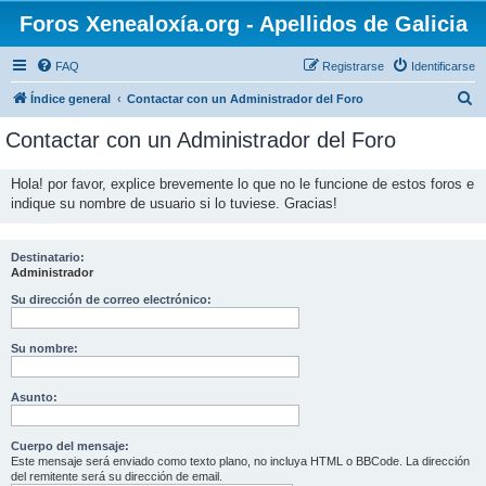
Foros Xenealoxía.org - Apellidos de Galicia
FAQ
Registrarse
Identificarse
B
Índice general
Contactar con un Administrador del Foro
u
Contactar con un Administrador del Foro
s
c
Hola! por favor, explice brevemente lo que no le funcione de estos foros e
indique su nombre de usuario si lo tuviese. Gracias!
a
r
Destinatario:
Administrador
Su dirección de correo electrónico:
Su nombre:
Asunto:
Cuerpo del mensaje:
Este mensaje será enviado como texto plano, no incluya HTML o BBCode. La dirección
del remitente será su dirección de email.