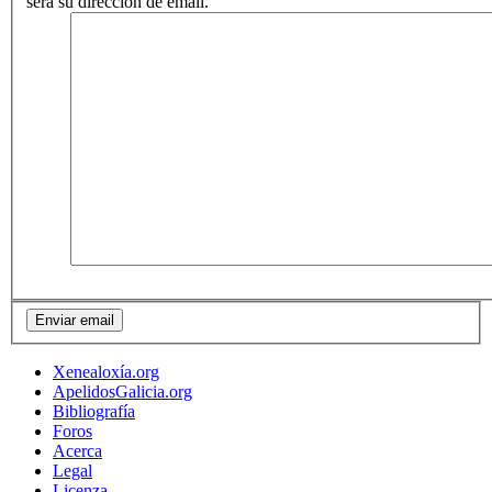
será su dirección de email.
Xenealoxía.org
ApelidosGalicia.org
Bibliografía
Foros
Acerca
Legal
Licenza