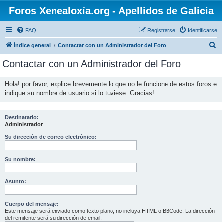
Foros Xenealoxía.org - Apellidos de Galicia
FAQ
Registrarse
Identificarse
B
Índice general
Contactar con un Administrador del Foro
u
Contactar con un Administrador del Foro
s
c
Hola! por favor, explice brevemente lo que no le funcione de estos foros e
indique su nombre de usuario si lo tuviese. Gracias!
a
r
Destinatario:
Administrador
Su dirección de correo electrónico:
Su nombre:
Asunto:
Cuerpo del mensaje:
Este mensaje será enviado como texto plano, no incluya HTML o BBCode. La dirección
del remitente será su dirección de email.