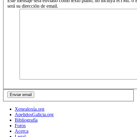
Este mensaje será enviado como texto plano, no incluya HTML o B
será su dirección de email.
Xenealoxía.org
ApelidosGalicia.org
Bibliografía
Foros
Acerca
Legal