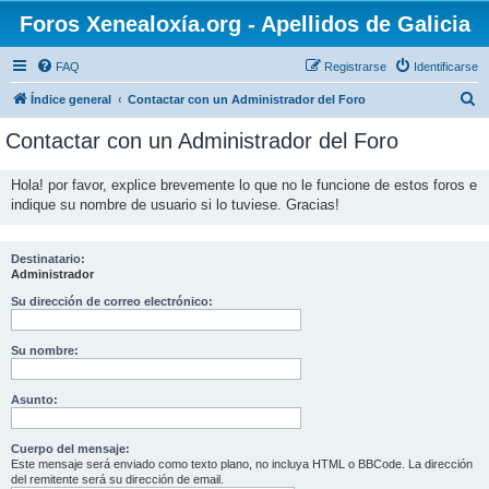
Foros Xenealoxía.org - Apellidos de Galicia
FAQ
Registrarse
Identificarse
B
Índice general
Contactar con un Administrador del Foro
u
Contactar con un Administrador del Foro
s
c
Hola! por favor, explice brevemente lo que no le funcione de estos foros e
indique su nombre de usuario si lo tuviese. Gracias!
a
r
Destinatario:
Administrador
Su dirección de correo electrónico:
Su nombre:
Asunto:
Cuerpo del mensaje:
Este mensaje será enviado como texto plano, no incluya HTML o BBCode. La dirección
del remitente será su dirección de email.