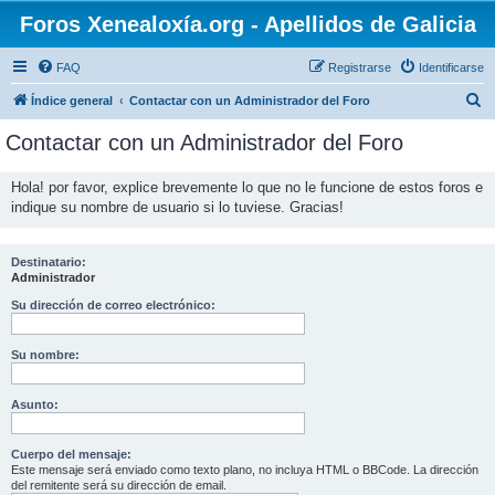
Foros Xenealoxía.org - Apellidos de Galicia
FAQ
Registrarse
Identificarse
B
Índice general
Contactar con un Administrador del Foro
u
Contactar con un Administrador del Foro
s
c
Hola! por favor, explice brevemente lo que no le funcione de estos foros e
indique su nombre de usuario si lo tuviese. Gracias!
a
r
Destinatario:
Administrador
Su dirección de correo electrónico:
Su nombre:
Asunto:
Cuerpo del mensaje:
Este mensaje será enviado como texto plano, no incluya HTML o BBCode. La dirección
del remitente será su dirección de email.