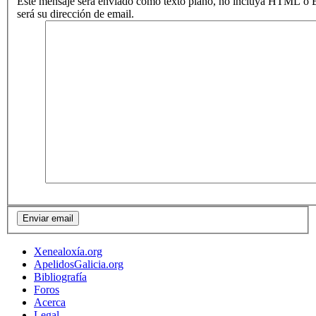
Este mensaje será enviado como texto plano, no incluya HTML o B
será su dirección de email.
Xenealoxía.org
ApelidosGalicia.org
Bibliografía
Foros
Acerca
Legal