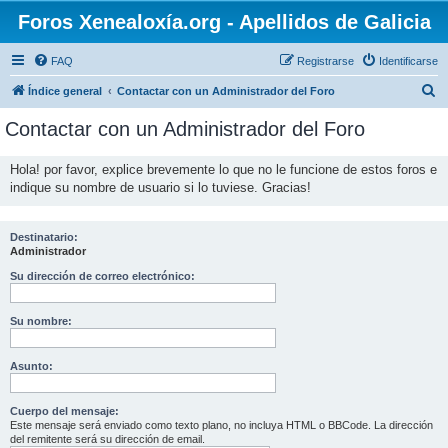
Foros Xenealoxía.org - Apellidos de Galicia
FAQ
Registrarse
Identificarse
B
Índice general
Contactar con un Administrador del Foro
u
Contactar con un Administrador del Foro
s
c
Hola! por favor, explice brevemente lo que no le funcione de estos foros e
indique su nombre de usuario si lo tuviese. Gracias!
a
r
Destinatario:
Administrador
Su dirección de correo electrónico:
Su nombre:
Asunto:
Cuerpo del mensaje:
Este mensaje será enviado como texto plano, no incluya HTML o BBCode. La dirección
del remitente será su dirección de email.