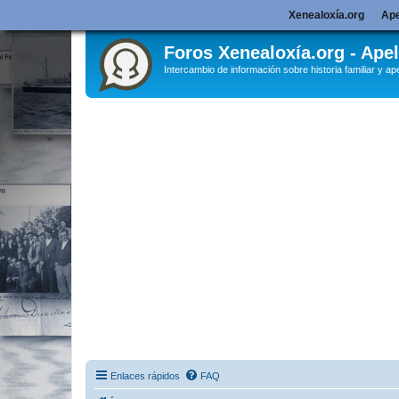
Xenealoxía.org
Ape
Foros Xenealoxía.org - Apel
Intercambio de información sobre historia familiar y ape
Enlaces rápidos
FAQ