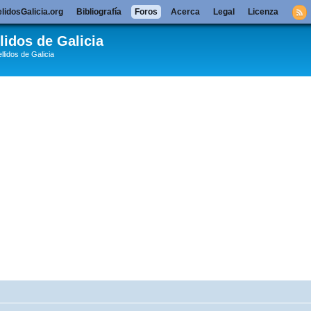
lidosGalicia.org
Bibliografía
Foros
Acerca
Legal
Licenza
lidos de Galicia
llidos de Galicia