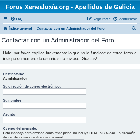
Foros Xenealoxía.org - Apellidos de Galicia
FAQ
Registrarse
Identificarse
B
Índice general
Contactar con un Administrador del Foro
u
Contactar con un Administrador del Foro
s
c
Hola! por favor, explice brevemente lo que no le funcione de estos foros e
indique su nombre de usuario si lo tuviese. Gracias!
a
r
Destinatario:
Administrador
Su dirección de correo electrónico:
Su nombre:
Asunto:
Cuerpo del mensaje:
Este mensaje será enviado como texto plano, no incluya HTML o BBCode. La dirección
del remitente será su dirección de email.