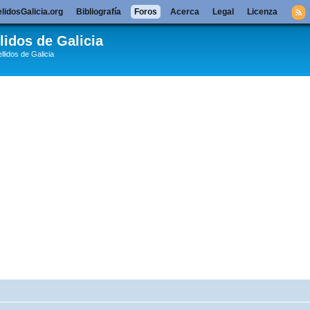
lidosGalicia.org
Bibliografía
Foros
Acerca
Legal
Licenza
lidos de Galicia
llidos de Galicia