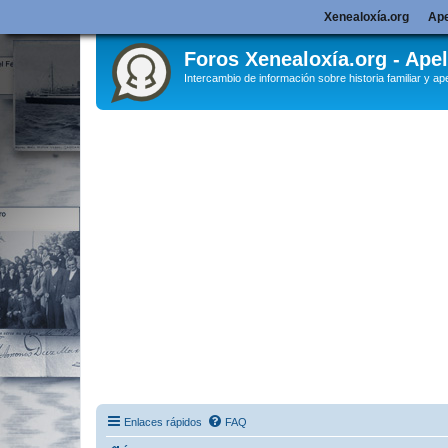
Xenealoxía.org
Ape
Foros Xenealoxía.org - Apel
Intercambio de información sobre historia familiar y ape
Enlaces rápidos
FAQ