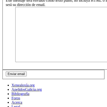
Este mensaje será enviado como texto plano, no incluya HTML o B
será su dirección de email.
Xenealoxía.org
ApelidosGalicia.org
Bibliografía
Foros
Acerca
Legal