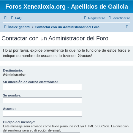
Foros Xenealoxía.org - Apellidos de Galicia
FAQ
Registrarse
Identificarse
B
Índice general
Contactar con un Administrador del Foro
u
Contactar con un Administrador del Foro
s
c
Hola! por favor, explice brevemente lo que no le funcione de estos foros e
indique su nombre de usuario si lo tuviese. Gracias!
a
r
Destinatario:
Administrador
Su dirección de correo electrónico:
Su nombre:
Asunto:
Cuerpo del mensaje:
Este mensaje será enviado como texto plano, no incluya HTML o BBCode. La dirección
del remitente será su dirección de email.