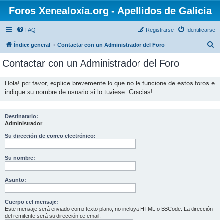
Foros Xenealoxía.org - Apellidos de Galicia
FAQ
Registrarse
Identificarse
B
Índice general
Contactar con un Administrador del Foro
u
Contactar con un Administrador del Foro
s
c
Hola! por favor, explice brevemente lo que no le funcione de estos foros e
indique su nombre de usuario si lo tuviese. Gracias!
a
r
Destinatario:
Administrador
Su dirección de correo electrónico:
Su nombre:
Asunto:
Cuerpo del mensaje:
Este mensaje será enviado como texto plano, no incluya HTML o BBCode. La dirección
del remitente será su dirección de email.