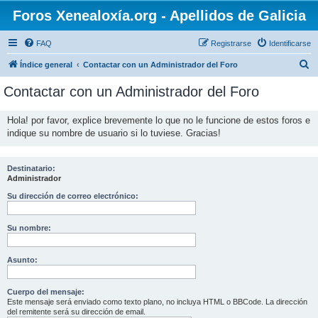
Foros Xenealoxía.org - Apellidos de Galicia
FAQ
Registrarse
Identificarse
B
Índice general
Contactar con un Administrador del Foro
u
Contactar con un Administrador del Foro
s
c
Hola! por favor, explice brevemente lo que no le funcione de estos foros e
indique su nombre de usuario si lo tuviese. Gracias!
a
r
Destinatario:
Administrador
Su dirección de correo electrónico:
Su nombre:
Asunto:
Cuerpo del mensaje:
Este mensaje será enviado como texto plano, no incluya HTML o BBCode. La dirección
del remitente será su dirección de email.