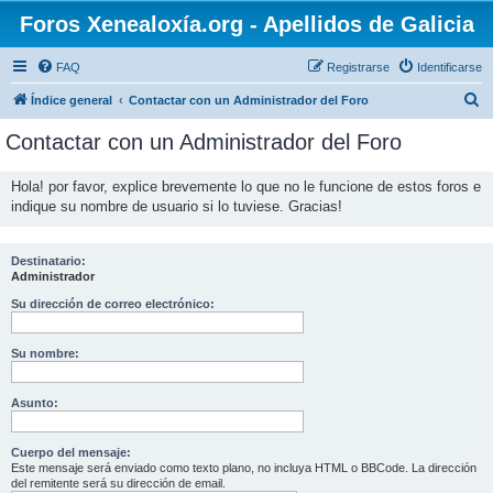
Foros Xenealoxía.org - Apellidos de Galicia
FAQ
Registrarse
Identificarse
B
Índice general
Contactar con un Administrador del Foro
u
Contactar con un Administrador del Foro
s
c
Hola! por favor, explice brevemente lo que no le funcione de estos foros e
indique su nombre de usuario si lo tuviese. Gracias!
a
r
Destinatario:
Administrador
Su dirección de correo electrónico:
Su nombre:
Asunto:
Cuerpo del mensaje:
Este mensaje será enviado como texto plano, no incluya HTML o BBCode. La dirección
del remitente será su dirección de email.