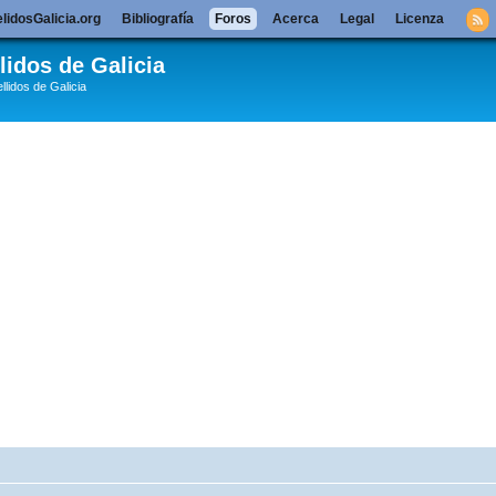
lidosGalicia.org
Bibliografía
Foros
Acerca
Legal
Licenza
lidos de Galicia
llidos de Galicia