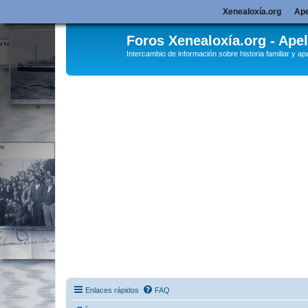
Xenealoxía.org
Ape
Foros Xenealoxía.org - Apel
Intercambio de información sobre historia familiar y ape
Enlaces rápidos
FAQ