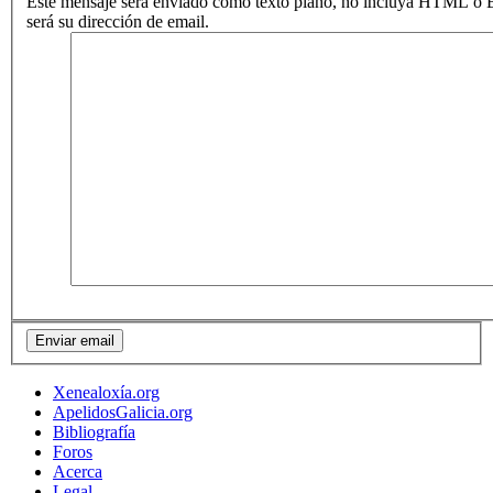
Este mensaje será enviado como texto plano, no incluya HTML o B
será su dirección de email.
Xenealoxía.org
ApelidosGalicia.org
Bibliografía
Foros
Acerca
Legal