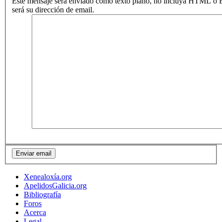
Este mensaje será enviado como texto plano, no incluya HTML o B
será su dirección de email.
Xenealoxía.org
ApelidosGalicia.org
Bibliografía
Foros
Acerca
Legal