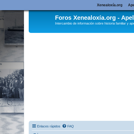
Xenealoxía.org
Ape
Foros Xenealoxía.org - Apel
Intercambio de información sobre historia familiar y ape
Enlaces rápidos
FAQ