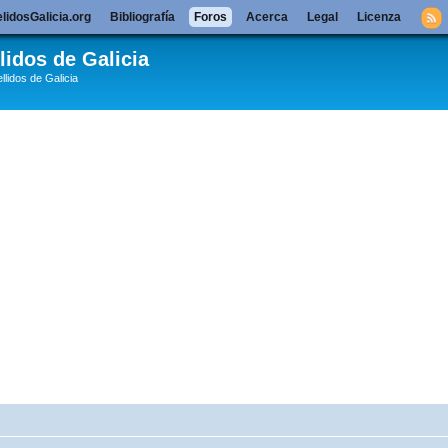
lidosGalicia.org
Bibliografía
Foros
Acerca
Legal
Licenza
lidos de Galicia
llidos de Galicia