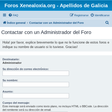
Foros Xenealoxía.org - Apellidos de Galicia
FAQ
Registrarse
Identificarse
B
Índice general
Contactar con un Administrador del Foro
u
Contactar con un Administrador del Foro
s
c
Hola! por favor, explice brevemente lo que no le funcione de estos foros e
indique su nombre de usuario si lo tuviese. Gracias!
a
r
Destinatario:
Administrador
Su dirección de correo electrónico:
Su nombre:
Asunto:
Cuerpo del mensaje:
Este mensaje será enviado como texto plano, no incluya HTML o BBCode. La dirección
del remitente será su dirección de email.