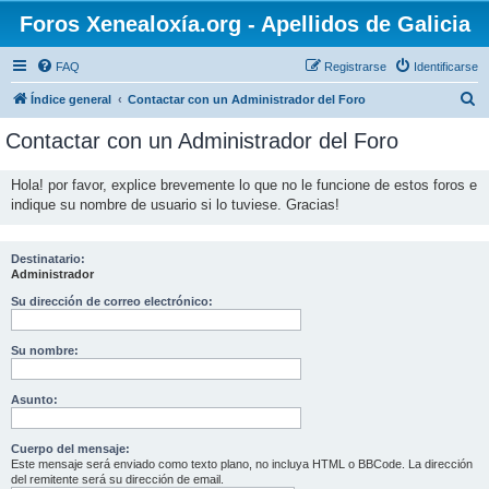
Foros Xenealoxía.org - Apellidos de Galicia
FAQ
Registrarse
Identificarse
B
Índice general
Contactar con un Administrador del Foro
u
Contactar con un Administrador del Foro
s
c
Hola! por favor, explice brevemente lo que no le funcione de estos foros e
indique su nombre de usuario si lo tuviese. Gracias!
a
r
Destinatario:
Administrador
Su dirección de correo electrónico:
Su nombre:
Asunto:
Cuerpo del mensaje:
Este mensaje será enviado como texto plano, no incluya HTML o BBCode. La dirección
del remitente será su dirección de email.