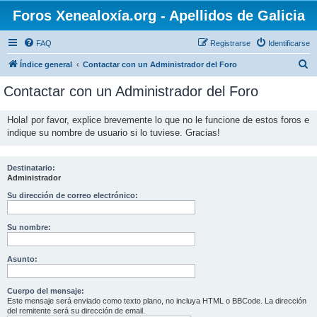
Foros Xenealoxía.org - Apellidos de Galicia
FAQ
Registrarse
Identificarse
B
Índice general
Contactar con un Administrador del Foro
u
Contactar con un Administrador del Foro
s
c
Hola! por favor, explice brevemente lo que no le funcione de estos foros e
indique su nombre de usuario si lo tuviese. Gracias!
a
r
Destinatario:
Administrador
Su dirección de correo electrónico:
Su nombre:
Asunto:
Cuerpo del mensaje:
Este mensaje será enviado como texto plano, no incluya HTML o BBCode. La dirección
del remitente será su dirección de email.