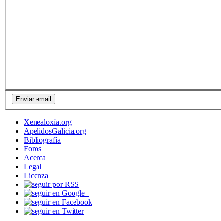
Xenealoxía.org
ApelidosGalicia.org
Bibliografía
Foros
Acerca
Legal
Licenza