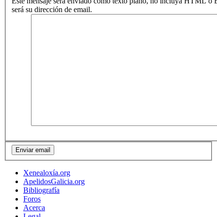
Este mensaje será enviado como texto plano, no incluya HTML o B
será su dirección de email.
Xenealoxía.org
ApelidosGalicia.org
Bibliografía
Foros
Acerca
Legal