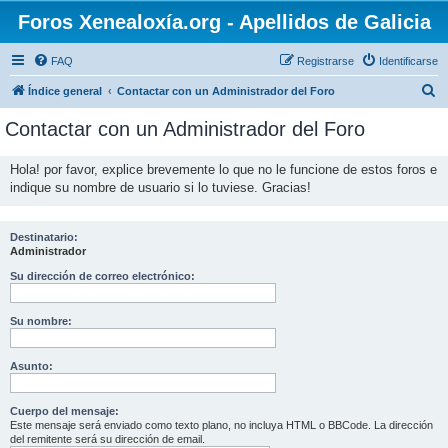
Foros Xenealoxía.org - Apellidos de Galicia
FAQ
Registrarse
Identificarse
B
Índice general
Contactar con un Administrador del Foro
u
Contactar con un Administrador del Foro
s
c
Hola! por favor, explice brevemente lo que no le funcione de estos foros e
indique su nombre de usuario si lo tuviese. Gracias!
a
r
Destinatario:
Administrador
Su dirección de correo electrónico:
Su nombre:
Asunto:
Cuerpo del mensaje:
Este mensaje será enviado como texto plano, no incluya HTML o BBCode. La dirección
del remitente será su dirección de email.