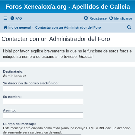
Foros Xenealoxía.org - Apellidos de Galicia
FAQ
Registrarse
Identificarse
B
Índice general
Contactar con un Administrador del Foro
u
Contactar con un Administrador del Foro
s
c
Hola! por favor, explice brevemente lo que no le funcione de estos foros e
indique su nombre de usuario si lo tuviese. Gracias!
a
r
Destinatario:
Administrador
Su dirección de correo electrónico:
Su nombre:
Asunto:
Cuerpo del mensaje:
Este mensaje será enviado como texto plano, no incluya HTML o BBCode. La dirección
del remitente será su dirección de email.