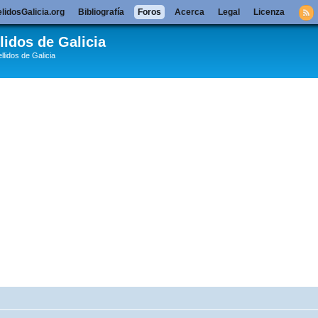
lidosGalicia.org
Bibliografía
Foros
Acerca
Legal
Licenza
lidos de Galicia
llidos de Galicia