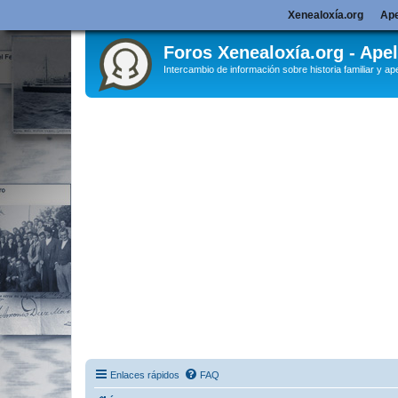
Xenealoxía.org
Ape
Foros Xenealoxía.org - Apel
Intercambio de información sobre historia familiar y ape
Enlaces rápidos
FAQ