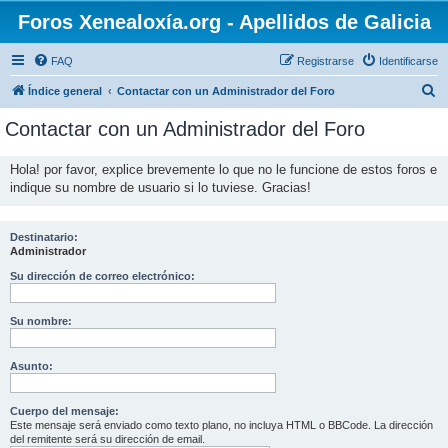
Foros Xenealoxía.org - Apellidos de Galicia
FAQ
Registrarse
Identificarse
B
Índice general
Contactar con un Administrador del Foro
u
Contactar con un Administrador del Foro
s
c
Hola! por favor, explice brevemente lo que no le funcione de estos foros e
indique su nombre de usuario si lo tuviese. Gracias!
a
r
Destinatario:
Administrador
Su dirección de correo electrónico:
Su nombre:
Asunto:
Cuerpo del mensaje:
Este mensaje será enviado como texto plano, no incluya HTML o BBCode. La dirección
del remitente será su dirección de email.