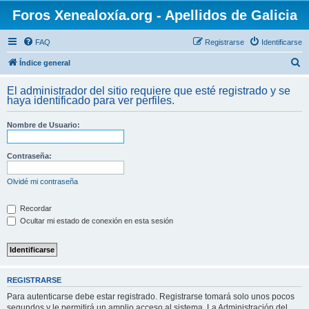
Foros Xenealoxía.org - Apellidos de Galicia
FAQ
Registrarse
Identificarse
B
Índice general
u
El administrador del sitio requiere que esté registrado y se
s
haya identificado para ver perfiles.
c
Nombre de Usuario:
a
r
Contraseña:
Olvidé mi contraseña
Recordar
Ocultar mi estado de conexión en esta sesión
REGISTRARSE
Para autenticarse debe estar registrado. Registrarse tomará solo unos pocos
segundos y le permitirá un amplio acceso al sistema. La Administración del