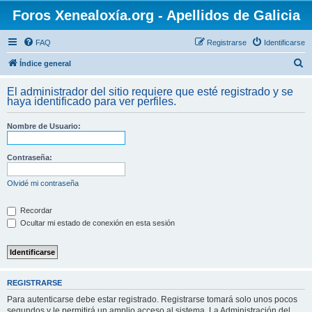
Foros Xenealoxía.org - Apellidos de Galicia
FAQ
Registrarse
Identificarse
B
Índice general
u
El administrador del sitio requiere que esté registrado y se
s
haya identificado para ver perfiles.
c
Nombre de Usuario:
a
r
Contraseña:
Olvidé mi contraseña
Recordar
Ocultar mi estado de conexión en esta sesión
REGISTRARSE
Para autenticarse debe estar registrado. Registrarse tomará solo unos pocos
segundos y le permitirá un amplio acceso al sistema. La Administración del