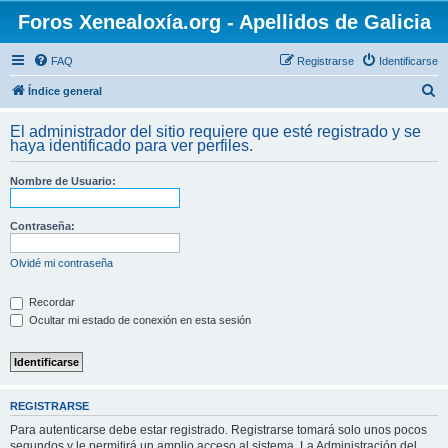
Foros Xenealoxía.org - Apellidos de Galicia
FAQ
Registrarse
Identificarse
B
Índice general
u
El administrador del sitio requiere que esté registrado y se
s
haya identificado para ver perfiles.
c
Nombre de Usuario:
a
r
Contraseña:
Olvidé mi contraseña
Recordar
Ocultar mi estado de conexión en esta sesión
REGISTRARSE
Para autenticarse debe estar registrado. Registrarse tomará solo unos pocos
segundos y le permitirá un amplio acceso al sistema. La Administración del