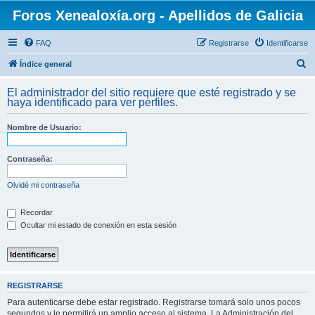
Foros Xenealoxía.org - Apellidos de Galicia
FAQ
Registrarse
Identificarse
B
Índice general
u
El administrador del sitio requiere que esté registrado y se
s
haya identificado para ver perfiles.
c
Nombre de Usuario:
a
r
Contraseña:
Olvidé mi contraseña
Recordar
Ocultar mi estado de conexión en esta sesión
REGISTRARSE
Para autenticarse debe estar registrado. Registrarse tomará solo unos pocos
segundos y le permitirá un amplio acceso al sistema. La Administración del