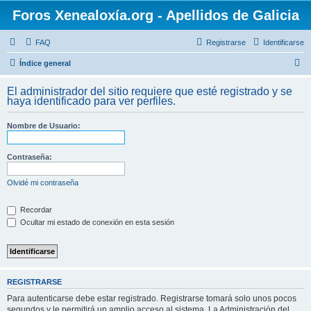
Foros Xenealoxía.org - Apellidos de Galicia
FAQ
Registrarse
Identificarse
B
Índice general
u
El administrador del sitio requiere que esté registrado y se
s
haya identificado para ver perfiles.
c
Nombre de Usuario:
a
r
Contraseña:
Olvidé mi contraseña
Recordar
Ocultar mi estado de conexión en esta sesión
REGISTRARSE
Para autenticarse debe estar registrado. Registrarse tomará solo unos pocos
segundos y le permitirá un amplio acceso al sistema. La Administración del